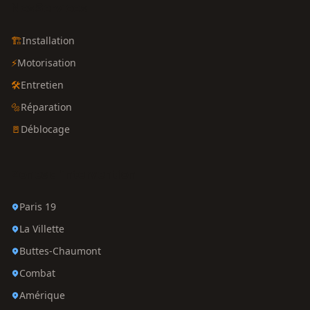
Nos Services
🏗️
Installation
⚡
Motorisation
🛠️
Entretien
🔩
Réparation
🚪
Déblocage
Zones d'intervention
Paris 19
La Villette
Buttes-Chaumont
Combat
Amérique