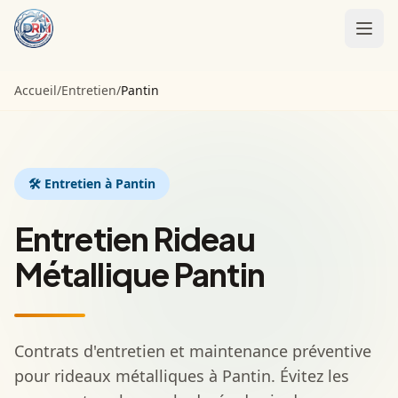
Accueil
Accueil
/
Entretien
/
Pantin
Installation
Motorisation
🛠️
Entretien
à Pantin
Entretien
Entretien Rideau
Contact
Métallique Pantin
Appeler :
01 85 09 98 21
Contrats d'entretien et maintenance préventive
pour rideaux métalliques à Pantin. Évitez les