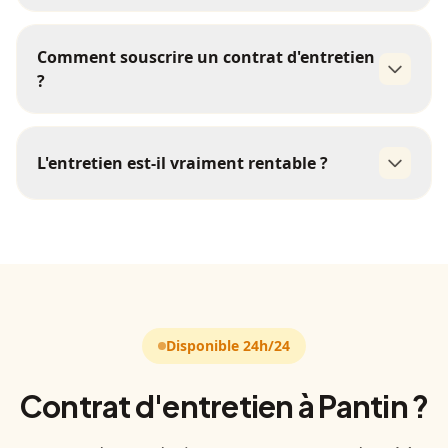
inspection
Comment souscrire un contrat d'entretien
visuelle
graissage
?
réglage
test
de sécurité
rapport détaillé
01 85 09 98 21
L'entretien est-il vraiment rentable ?
tombe 80% moins
souvent en panne
Disponible 24h/24
Contrat d'entretien à Pantin ?