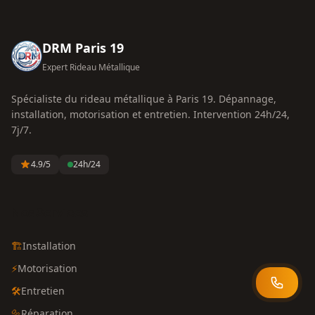
DRM Paris 19
Expert Rideau Métallique
Spécialiste du rideau métallique à
Paris 19
. Dépannage,
installation, motorisation et entretien. Intervention 24h/24,
7j/7.
4.9
/5
24h/24
Nos Services
🏗️
Installation
⚡
Motorisation
🛠️
Entretien
🔩
Réparation