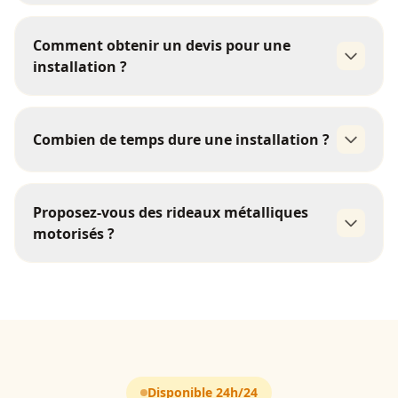
rideau à lames
Comment obtenir un devis pour une
pleines
rideau
installation ?
micro-perforé
grille métallique
01 85 09 98 21
Combien de temps dure une installation ?
1
Proposez-vous des rideaux métalliques
journée
motorisés ?
motorisés
Disponible 24h/24