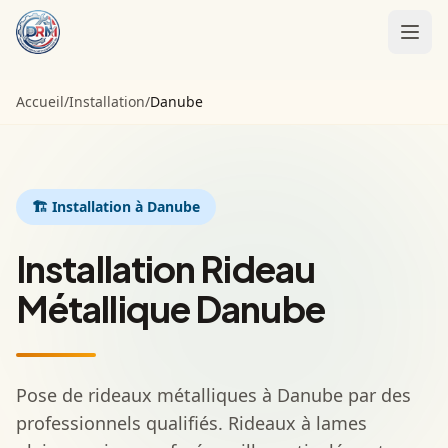
Accueil
Accueil
/
Installation
/
Danube
Installation
Motorisation
🏗️
Installation
à Danube
Entretien
Installation Rideau
Contact
Métallique Danube
Appeler :
01 85 09 98 21
Pose de rideaux métalliques à Danube par des
professionnels qualifiés. Rideaux à lames