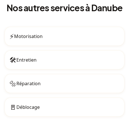
Nos autres services
à Danube
⚡
Motorisation
🛠️
Entretien
🔩
Réparation
🚪
Déblocage