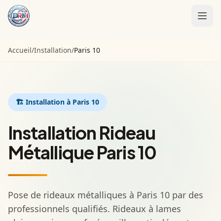
Accueil
Accueil
/
Installation
/
Paris 10
Installation
Motorisation
🏗️
Installation
à Paris 10
Entretien
Installation Rideau
Contact
Métallique Paris 10
Appeler :
01 85 09 98 21
Pose de rideaux métalliques à Paris 10 par des
professionnels qualifiés. Rideaux à lames