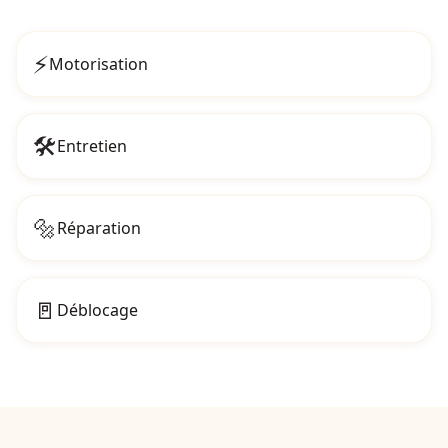
⚡
Motorisation
🛠️
Entretien
🔩
Réparation
🚪
Déblocage