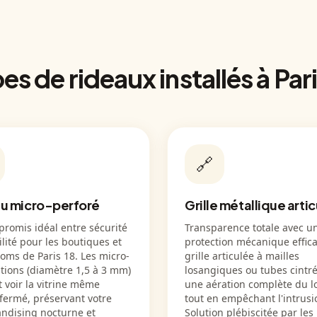
es de rideaux installés à Pari
🔗
u micro-perforé
Grille métallique arti
romis idéal entre sécurité
Transparence totale avec u
bilité pour les boutiques et
protection mécanique effica
oms de Paris 18. Les micro-
grille articulée à mailles
tions (diamètre 1,5 à 3 mm)
losangiques ou tubes cintré
t voir la vitrine même
une aération complète du l
fermé, préservant votre
tout en empêchant l'intrusi
ndising nocturne et
Solution plébiscitée par les