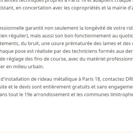
traintes techniques propres à Paris 18 et adaptent chaque i
existant, en concertation avec les copropriétés et la mairie 
essionnelle garantit non seulement la longévité de votre ri
tien régulier), mais aussi son bon fonctionnement au quoti
tements, du bruit, une usure prématurée des lames et des 
haque pose est réalisée par des techniciens formés aux de
 de réglage des fins de course, avec du matériel profession
er en milieu urbain.
'installation de rideau métallique à Paris 18, contactez DR
 site et le devis sont entièrement gratuits et sans engagem
ans tout le 19e arrondissement et les communes limitrophe