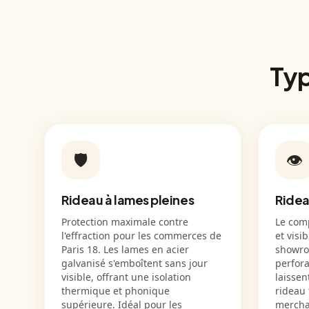
Typ
🛡️
👁️
Rideau à lames pleines
Ridea
Protection maximale contre
Le comp
l'effraction pour les commerces de
et visi
Paris 18. Les lames en acier
showro
galvanisé s'emboîtent sans jour
perfora
visible, offrant une isolation
laissen
thermique et phonique
rideau 
supérieure. Idéal pour les
mercha