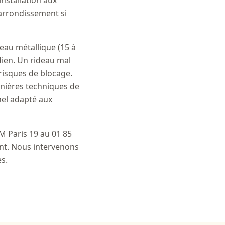
nstallation aux
d'arrondissement si
deau métallique (15 à
dien. Un rideau mal
risques de blocage.
rnières techniques de
nel adapté aux
M Paris 19 au 01 85
ent. Nous intervenons
s.