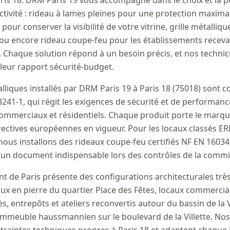
is 18. DRM Paris 19 vous accompagne dans le choix et la p
ctivité : rideau à lames pleines pour une protection maximal
our conserver la visibilité de votre vitrine, grille métalliq
 ou encore rideau coupe-feu pour les établissements recev
 Chaque solution répond à un besoin précis, et nos technici
lleur rapport sécurité-budget.
lliques installés par DRM Paris 19 à Paris 18 (75018) sont
41-1, qui régit les exigences de sécurité et de performanc
 commerciaux et résidentiels. Chaque produit porte le marq
rectives européennes en vigueur. Pour les locaux classés E
nous installons des rideaux coupe-feu certifiés NF EN 1603
, un document indispensable lors des contrôles de la commi
 de Paris présente des configurations architecturales très
aux en pierre du quartier Place des Fêtes, locaux commerci
ès, entrepôts et ateliers reconvertis autour du bassin de la V
immeuble haussmannien sur le boulevard de la Villette. No