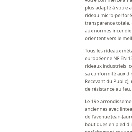
votre commerce à Par
plus adapté à votre a
rideau micro-perforé p
transparence totale,
aux normes incendie.
orientent vers le mei
Tous les rideaux méta
européenne NF EN 132
rideaux industriels,
sa conformité aux di
Recevant du Public), 
de résistance au feu
Le 19e arrondissement
anciennes avec linte
de l'avenue Jean-Jaur
boutiques en pied d'