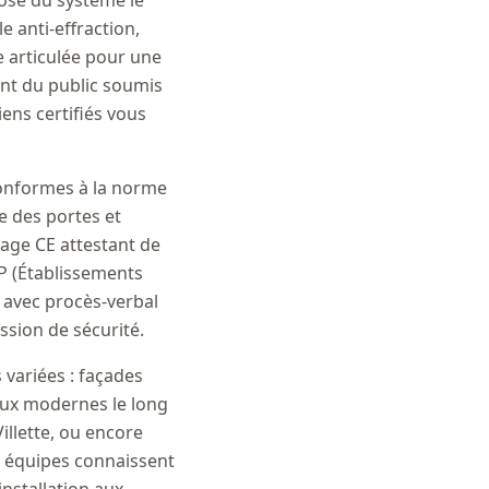
ose du système le
e anti-effraction,
ue articulée pour une
ant du public soumis
ens certifiés vous
 conformes à la norme
e des portes et
uage CE attestant de
RP (Établissements
4 avec procès-verbal
ssion de sécurité.
 variées : façades
aux modernes le long
illette, ou encore
s équipes connaissent