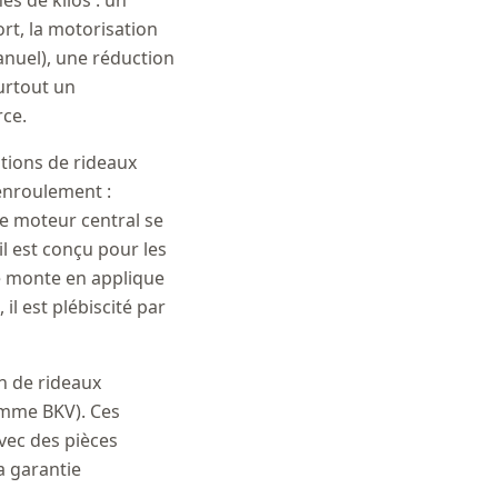
es de kilos : un
rt, la motorisation
nuel), une réduction
surtout un
rce.
tions de rideaux
enroulement :
 Le moteur central se
il est conçu pour les
e monte en applique
il est plébiscité par
n de rideaux
amme BKV). Ces
vec des pièces
a garantie