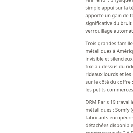
Fini l'effort physiqu
simple appui sur la 
apporte un gain de t
significative du brui
verrouillage automat
Trois grandes famill
métalliques à Amériq
invisible et silencie
fixe au-dessus du rid
rideaux lourds et le
sur le côté du coffre
les petits commerces
DRM Paris 19 travail
métalliques : Somfy 
fabricants européens 
détachées disponible