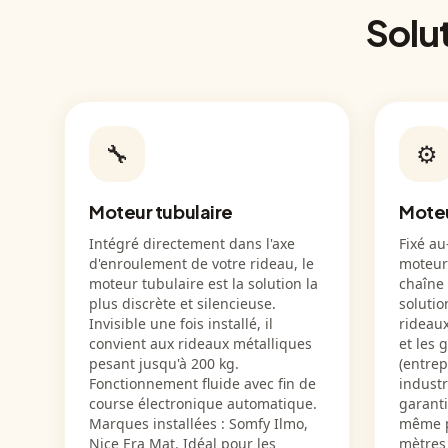
Solu
🔧
⚙️
Moteur tubulaire
Moteu
Intégré directement dans l'axe
Fixé au
d'enroulement de votre rideau, le
moteur 
moteur tubulaire est la solution la
chaîne 
plus discrète et silencieuse.
solutio
Invisible une fois installé, il
rideau
convient aux rideaux métalliques
et les 
pesant jusqu'à 200 kg.
(entrep
Fonctionnement fluide avec fin de
industr
course électronique automatique.
garant
Marques installées : Somfy Ilmo,
même po
Nice Era Mat. Idéal pour les
mètres