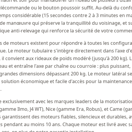
e matin et soir pour manœuvrer un rideau de plusieurs dizain
télécommande ou le bouton poussoir suffit. Au-delà du confo
emps considérable (15 secondes contre 2 à 3 minutes en ma
t de manœuvre qui préserve la tranquillité du voisinage, et 
ique anti-relevage qui renforce la sécurité de votre comme
es de moteurs existent pour répondre à toutes les configura
ue. Le moteur tubulaire s'intègre directement dans l'axe d'
ux, il convient aux rideaux de poids modéré (jusqu'à 200 kg).
eau et entraîne l'axe par chaîne ou courroie : plus puissant, 
s grandes dimensions dépassant 200 kg. Le moteur latéral s
 : solution économique et facile d'accès pour la maintenance, 
.
le exclusivement avec les marques leaders de la motorisatio
(gamme Ilmo, J4 WT), Nice (gamme Era, Robus), et Came (g
garantissent des moteurs fiables, silencieux et durables, a
s pendant au moins 10 ans. Chaque moteur est livré avec s