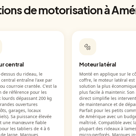
tions de motorisation à Amé
🔩
r central
Moteur latéral
-dessus du rideau, le
Monté en applique sur le c
central entraîne l'axe par
coffre, le moteur latéral est 
ou courroie crantée. C'est la
solution la plus économique
n de référence pour les
plus facile à maintenir. Son
x lourds dépassant 200 kg
direct simplifie les interven
grandes ouvertures
de maintenance et de dép
ôts, garages, locaux
Parfait pour les petits com
iels). Sa puissance élevée
de Amérique avec un budg
it une manœuvre fiable
maîtrisé. Compatible avec l
ur les tabliers de 4 à 6
plupart des rideaux à lames
 de large. Marques
micro-perforés. Marques in