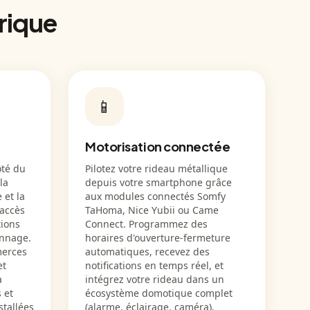
rique
📱
Motorisation connectée
ôté du
Pilotez votre rideau métallique
la
depuis votre smartphone grâce
 et la
aux modules connectés Somfy
 accès
TaHoma, Nice Yubii ou Came
tions
Connect. Programmez des
annage.
horaires d'ouverture-fermeture
merces
automatiques, recevez des
et
notifications en temps réel, et
a
intégrez votre rideau dans un
 et
écosystème domotique complet
stallées
(alarme, éclairage, caméra).