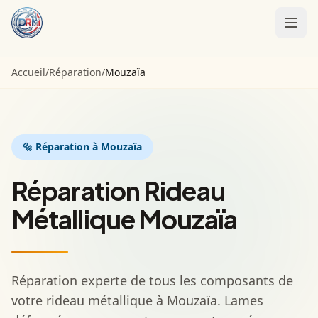
Accueil
Accueil
/
Réparation
/
Mouzaïa
Installation
Motorisation
🔩
Réparation
à Mouzaïa
Entretien
Réparation Rideau
Contact
Métallique Mouzaïa
Appeler :
01 85 09 98 21
Réparation experte de tous les composants de
votre rideau métallique à Mouzaïa. Lames