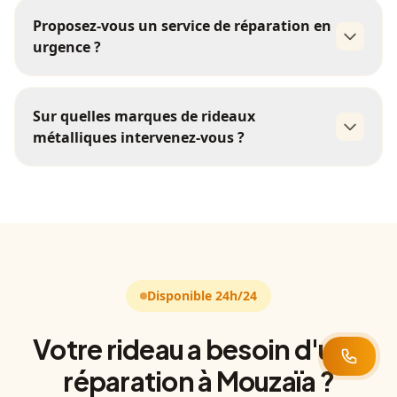
coût de réparation
ressort
réparation de serrure
Proposez-vous un service de réparation en
dépasse 50% du prix d'un rideau neuf
urgence ?
24h/24 et 7j/7
Sur quelles marques de rideaux
métalliques intervenez-vous ?
toutes les marques
Disponible 24h/24
Votre rideau a besoin d'une
réparation à Mouzaïa ?