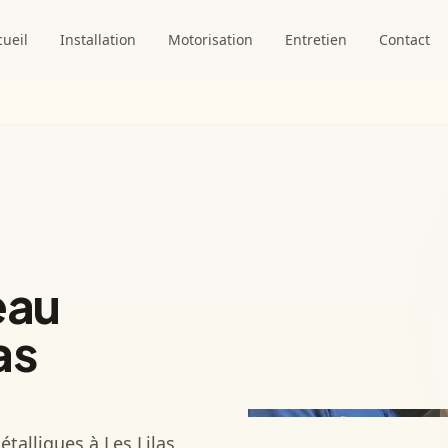
cueil
Installation
Motorisation
Entretien
Contact
eau
as
talliques à Les Lilas.