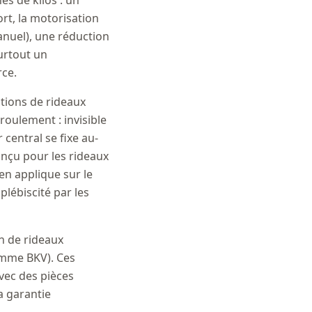
es de kilos : un
rt, la motorisation
nuel), une réduction
surtout un
rce.
tions de rideaux
roulement : invisible
 central se fixe au-
conçu pour les rideaux
en applique sur le
plébiscité par les
n de rideaux
amme BKV). Ces
vec des pièces
a garantie