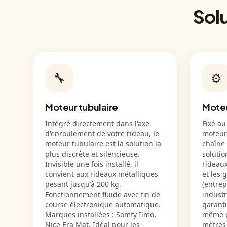
Solu
🔧
⚙️
Moteur tubulaire
Moteu
Intégré directement dans l'axe
Fixé au
d'enroulement de votre rideau, le
moteur 
moteur tubulaire est la solution la
chaîne 
plus discrète et silencieuse.
solutio
Invisible une fois installé, il
rideau
convient aux rideaux métalliques
et les 
pesant jusqu'à 200 kg.
(entrep
Fonctionnement fluide avec fin de
industr
course électronique automatique.
garant
Marques installées : Somfy Ilmo,
même po
Nice Era Mat. Idéal pour les
mètres