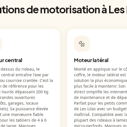
tions de motorisation à Les 
🔩
r central
Moteur latéral
-dessus du rideau, le
Monté en applique sur le c
central entraîne l'axe par
coffre, le moteur latéral est 
ou courroie crantée. C'est la
solution la plus économique
n de référence pour les
plus facile à maintenir. Son
x lourds dépassant 200 kg
direct simplifie les interven
grandes ouvertures
de maintenance et de dép
ôts, garages, locaux
Parfait pour les petits com
iels). Sa puissance élevée
de Les Lilas avec un budget
it une manœuvre fiable
maîtrisé. Compatible avec l
ur les tabliers de 4 à 6
plupart des rideaux à lames
 de large. Marques
micro-perforés. Marques in