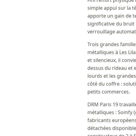
Fini l'effort physiqu
simple appui sur la 
apporte un gain de t
significative du brui
verrouillage automat
Trois grandes famill
métalliques à Les Lil
et silencieux, il con
dessus du rideau et e
lourds et les grande
côté du coffre : solu
petits commerces.
DRM Paris 19 travail
métalliques : Somfy 
fabricants européens 
détachées disponible