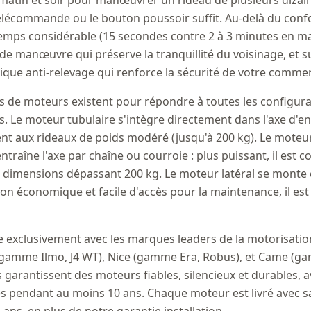
e matin et soir pour manœuvrer un rideau de plusieurs dizain
télécommande ou le bouton poussoir suffit. Au-delà du confo
emps considérable (15 secondes contre 2 à 3 minutes en ma
t de manœuvre qui préserve la tranquillité du voisinage, et 
ique anti-relevage qui renforce la sécurité de votre comme
es de moteurs existent pour répondre à toutes les configura
as. Le moteur tubulaire s'intègre directement dans l'axe d'en
vient aux rideaux de poids modéré (jusqu'à 200 kg). Le moteur
ntraîne l'axe par chaîne ou courroie : plus puissant, il est 
s dimensions dépassant 200 kg. Le moteur latéral se monte 
tion économique et facile d'accès pour la maintenance, il est 
le exclusivement avec les marques leaders de la motorisatio
(gamme Ilmo, J4 WT), Nice (gamme Era, Robus), et Came (g
garantissent des moteurs fiables, silencieux et durables, a
s pendant au moins 10 ans. Chaque moteur est livré avec s